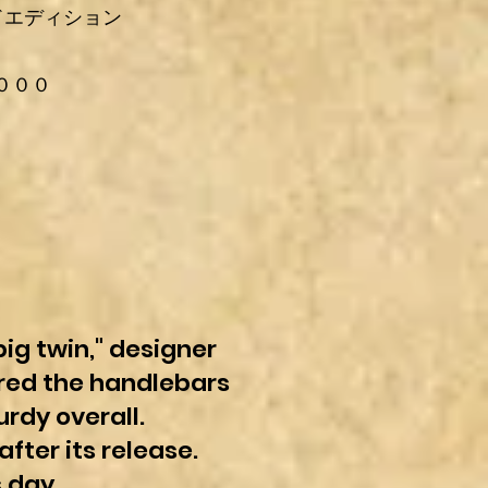
ドエディション
３
０００
big twin," designer
ered the handlebars
rdy overall.
fter its release.
 day.