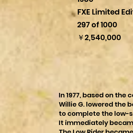
FXE Limited Edi
297 of 1000
￥2,540,000
In 1977, based on the c
Willie G. lowered the 
to complete the low-st
It immediately became 
The Low Rider became a