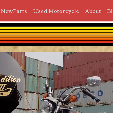
NewParts
Used Motorcycle
About
B