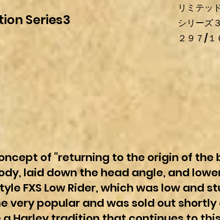
リミテッ
tion Series3
シリーズ
２９７/１
oncept of "returning to the origin of the 
body, laid down the head angle, and low
yle FXS Low Rider, which was low and stu
very popular and was sold out shortly a
 Harley tradition that continues to this