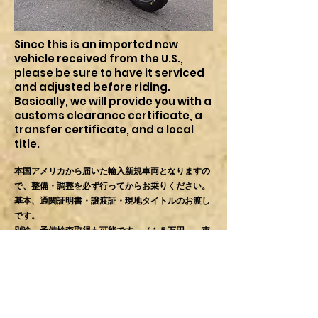
Since this is an imported new
vehicle received from the U.S.,
please be sure to have it serviced
and adjusted before riding.
Basically, we will provide you with a
customs clearance certificate, a
transfer certificate, and a local
title.
本国アメリカから届いた輸入新規車両となりますの
で、整備・調整を必ず行ってからお乗りください。
基本、通関証明書・譲渡証・現地タイトルのお渡し
です。
別途、予備検査取得も可能です。（１５万円～。車
両の状態により変動あり）
*The following minimum simple
adjustments were made to start the
engine when it arrived.