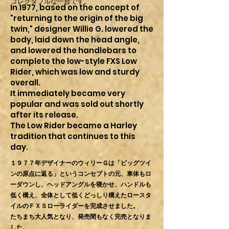
コレクタブルな一台です。
In 1977, based on the concept of
"returning to the origin of the big
twin," designer Willie G. lowered the
body, laid down the head angle,
and lowered the handlebars to
complete the low-style FXS Low
Rider, which was low and sturdy
overall.
It immediately became very
popular and was sold out shortly
after its release.
The Low Rider became a Harley
tradition that continues to this
day.
１９７７年デザイナーのウィリーＧは「ビッグツイ
ンの原点に返る」というコンセプトの元、車体もロ
ーダウンし、ヘッドアングルを寝かせ、ハンドルも
低く構え、全体として低くどっしり構えたロースタ
イルのＦＸＳローライダーを完成させました。
たちまち大人気となり、発売間もなく完売となりま
した。