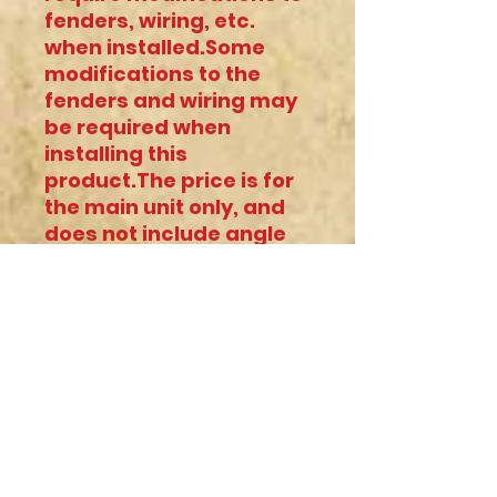
fenders, wiring, etc.
when installed.Some
modifications to the
fenders and wiring may
be required when
installing this
product.The price is for
the main unit only, and
does not include angle
plates, mounting bolts,
etc.Angle plates,
mounting bolts, etc. are
not included.
この商品は汎用品のため、取
り付ける際に
フェンダーや配線等に加工が
必要な場合があります。
下記含め、本体のみの価格と