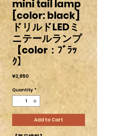
mini tail lamp
[color: black]
ドリルドLEDミ
ニテールランプ
【color：ﾌﾞﾗｯ
ｸ】
Price
¥2,850
Quantity
*
Add to Cart