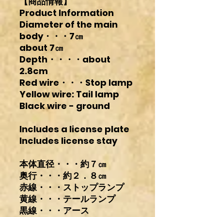
【商品情報】
Product Information
Diameter of the main
body・・・7㎝
about 7㎝
Depth・・・・about
2.8cm
Red wire・・・Stop lamp
Yellow wire: Tail lamp
Black wire - ground
Includes a license plate
Includes license stay
本体直径・・・約７㎝
奥行・・・約２．８㎝
赤線・・・ストップランプ
黄線・・・テールランプ
黒線・・・アース