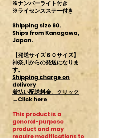
※ナンバーライト付き
※ライセンスステー付き
Shipping size 60.
Ships from Kanagawa,
Japan.
【発送サイズ６０サイズ】
神奈川からの発送になりま
す。
Shipping charge on
delivery
着払い配送料金←クリック
←Click here
This product is a
general-purpose
product and may
require modifications to