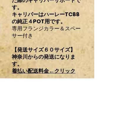
た際のキャリパーサポートで
す。
キャリパーはハーレーTC88
の純正４POT用です。
専用フランジカラー＆スペー
サー付き
【発送サイズ６０サイズ】
神奈川からの発送になりま
す。
着払い配送料金←クリック
※TC88純正4POTには右
用・左用がありますが、この
商品はTC88純正左側キャリ
パーを右側仕様（車輛に跨っ
た状態前右側）にする為のキ
ャリパーサポートです