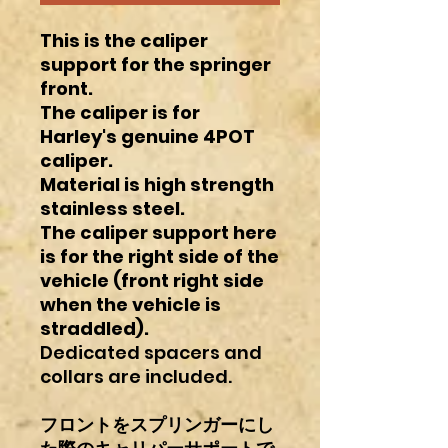
This is the caliper
support for the springer
front.
The caliper is for
Harley's genuine 4POT
caliper.
Material is high strength
stainless steel.
The caliper support here
is for the right side of the
vehicle (front right side
when the vehicle is
straddled).
Dedicated spacers and
collars are included.
フロントをスプリンガーにし