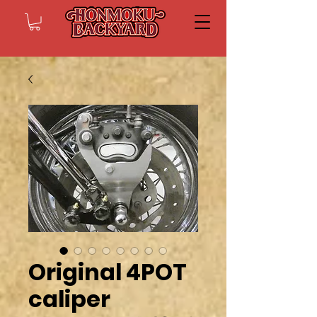
Original 4POT
caliper