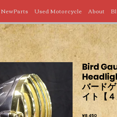
NewParts
Used Motorcycle
About
B
Bird Ga
Headligh
バードゲ
イト【４
Price
¥8,450