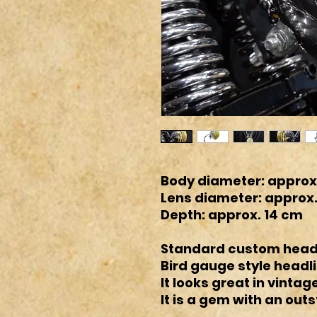
Body diameter: approx.
Lens diameter: approx.
Depth: approx. 14 cm
Standard custom head
Bird gauge style headli
It looks great in vinta
It is a gem with an out