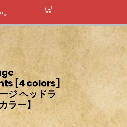
log
uge
ts [4 colors]
ージ ヘッドラ
カラー】