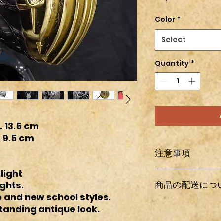
Color
*
Select
Quantity
*
 13.5 cm
 9.5 cm
注意事項
light
輸入パーツ及びワン
商品の配送につ
ghts.
送中に多少の傷、汚
ている箇所以外にも
ge and new school styles.
もあらかじめご了承
日本国内の配送は全
standing antique look.
恐れ入りますが、買
料金は商品情報欄の