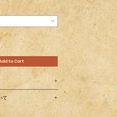
Add to Cart
オフ製作したものなので梱包中や配
いて
れや変更点など記載および撮影され
ある場合がありますので、その辺り
下さい。
て着払いとなります。
ったけど取り付け出来ない・間違っ
配送料金をクリックして下さい。