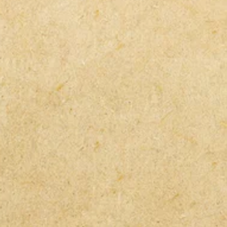
あってもノークレーム・ノーリター
関しては箱詰めでの発送ですが、そ
ます。
では送料の負担を抑える為、気泡緩
ーツには取付に工夫を要する場合が
）で包んで発送する場合も御座いま
。
どの個別のご質問にはお答えできま
合、気泡緩衝材と比べ梱包サイズが
の為、送料が高くなる可能性がござ
願い致します。
合はご理解の程宜しくお願い致しま
紛失につきましては一切保証致しま
さい。
航空機で運送する場所ではガスタン
用部品は、発送できませんのでご了