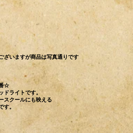
て購入などの理由が
基本、新品パーツに
ンとさせていただき
れ以外での梱包方法
又、日米カスタムパ
衝材（エアキャップ
ございますので
すのでご了承下さい
当社では適合流用な
※
段ボール発送の場
せん。
大きくなります。そ
ご理解の程宜しくお
いますので、その場
す。
※
発送途中での破損
ございますが商品は写真通りです
せん。予めご了承下
※
沖縄・北海道など
ク・その他オイル使
承下さい。
番☆
ッドライトです。
ースクールにも映える
です。