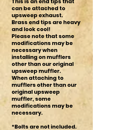
This is an end tips that
can be attached to
upsweep exhaust.
Brass end tips are heavy
and look cool!
Please note that some
modifications may be
necessary when
installing on mufflers
other than our original
upsweep muffler.
When attaching to
mufflers other than our
original upsweep
muffler, some
modifications may be
necessary.
*Bolts are not included.