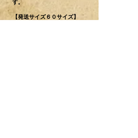
す。
【発送サイズ６０サイズ】
神奈川からの発送になりま
す。
着払い配送料金←
クリック
注意事項
輸入パーツ及びワンオフ製作したもの
商品の配送について
なので梱包中や配送中に多少の傷、汚
れや変更点など記載および撮影されて
いる箇所以外にもある場合があります
日本国内の配送は全て着払いとなりま
ので、その辺りもあらかじめご了承下
す。
さい。
料金は商品情報欄の配送料金をクリッ
No Reviews Yet
恐れ入りますが、買ったけど取り付け
クして下さい。
Share your thoughts. Be the
出来ない・間違って購入などの理由が
基本、新品パーツに関しては箱詰めで
first to leave a review.
あってもノークレーム・ノーリターン
の発送ですが、それ以外での梱包方法
とさせていただきます。
では送料の負担を抑える為、気泡緩衝
又、日米カスタムパーツには取付に工
材（エアキャップ）で包んで発送する