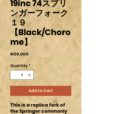
19inc 74スプリ
ンガーフォーク
１９
【Black/Choro
me】
Price
¥139,000
Quantity
*
Add to Cart
This is a replica fork of
the Springer commonly