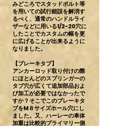
みどころでスタッドボルト等
を用いての試行錯誤を解消す
るべく、通常のハンドルライ
ザーなどに用いる1/2-20穴に
したことでカスタムの幅を更
に広げることが出来るように
なりました。
【ブレーキタブ】
アンカーロッド取り付けの際
にほとんどのスプリンガーの
タブ穴が広くて追加部品およ
び加工が必要ではなかったで
すか？そこでこのブレーキタ
ブをM８サイズホール穴にし
ました。又、ハーレーの車体
加重は比較的プライマリー側
に重き重心がかかっているた
め全体的バランス中和の意味