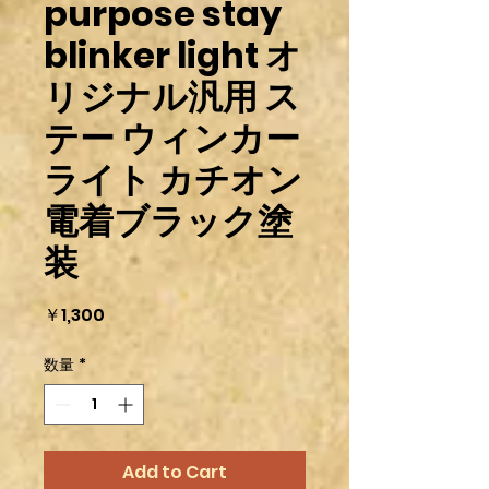
purpose stay
blinker light オ
リジナル汎用 ス
テー ウィンカー
ライト カチオン
電着ブラック塗
装
価
￥1,300
格
数量
*
Add to Cart