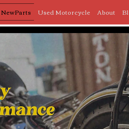
NewParts
Used Motorcycle
About
B