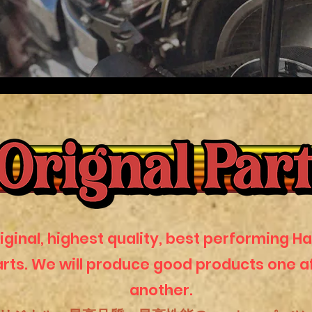
iginal, highest quality, best performing Ha
rts. We will produce good products one a
another.