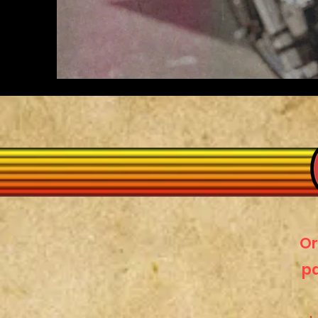
Or
pa