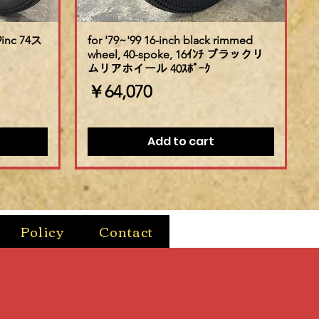
19inc 74ス
for '79~'99 16-inch black rimmed
wheel, 40-spoke, 16ｲﾝﾁ ブラックリ
ムリアホイール 40ｽﾎﾟｰｸ
価格
￥64,070
Add to cart
Policy
Contact