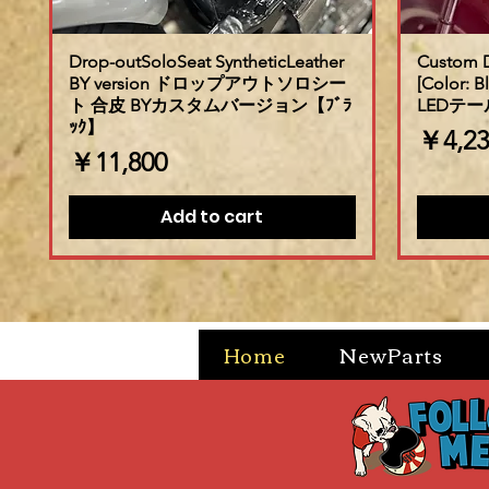
Drop-outSoloSeat SyntheticLeather
Custom D
BY version ドロップアウトソロシー
[Color
ト 合皮 BYカスタムバージョン【ﾌﾞﾗ
LEDテー
ｯｸ】
価格
￥4,23
価格
￥11,800
Add to cart
Home
NewParts