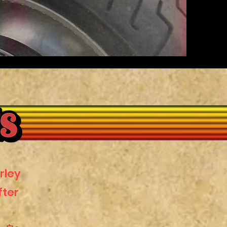
rley
fter