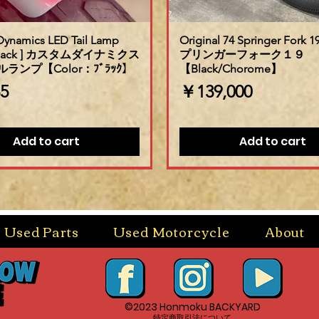
ynamics LED Tail Lamp
Original 74 Springer Fork 
: Black ] カスタムダイナミクス
プリンガーフォーク１９
ルランプ【Color：ﾌﾞﾗｯｸ】
【Black/Chorome】
価格
5
￥139,000
Add to cart
Add to cart
Used Parts
Used Motorcycle
About
©2023 Honmoku BACKYARD
​特定商取引法について