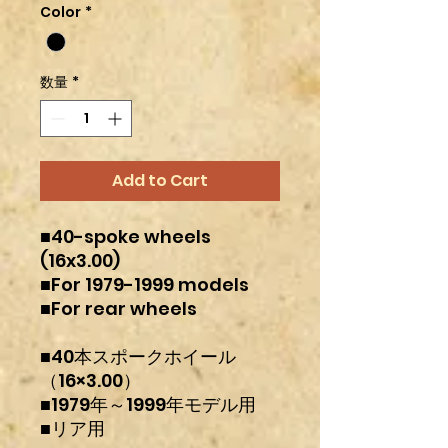
Color
*
数量
*
Add to Cart
■40-spoke wheels
(16x3.00)
■For 1979-1999 models
■For rear wheels
■40本スポークホイール
（16×3.00）
■1979年～1999年モデル用
■リア用