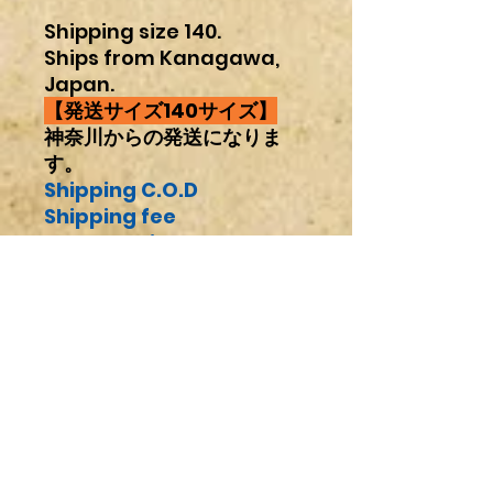
Shipping size 140.
Ships from Kanagawa,
Japan.
【発送サイズ140サイズ】
神奈川からの発送になりま
す。
Shipping C.O.D
Shipping fee
Search↓Click here
着払い配送料金←
ク
リック
注意事項
輸入パーツ及びワンオフ製作したもの
商品の配送について
なので梱包中や配送中に多少の傷、汚