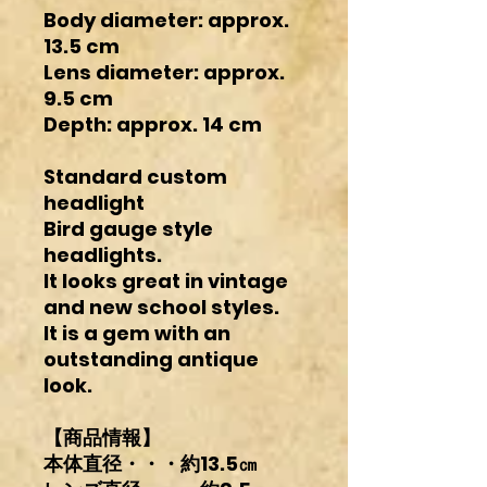
Body diameter: approx.
13.5 cm
Lens diameter: approx.
9.5 cm
Depth: approx. 14 cm
Standard custom
headlight
Bird gauge style
headlights.
It looks great in vintage
and new school styles.
It is a gem with an
outstanding antique
look.
【商品情報】
本体直径・・・約13.5㎝