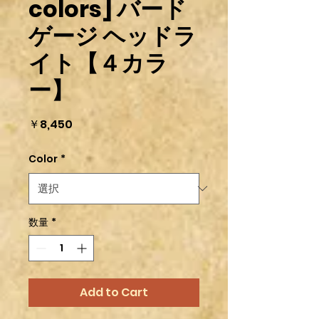
colors] バード
ゲージ ヘッドラ
イト【４カラ
ー】
価
￥8,450
格
Color
*
数量
*
Add to Cart