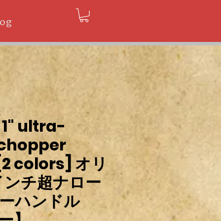
log
1" ultra-
chopper
[2 colors] オリ
インチ超ナロー
ーハンドル
ー】