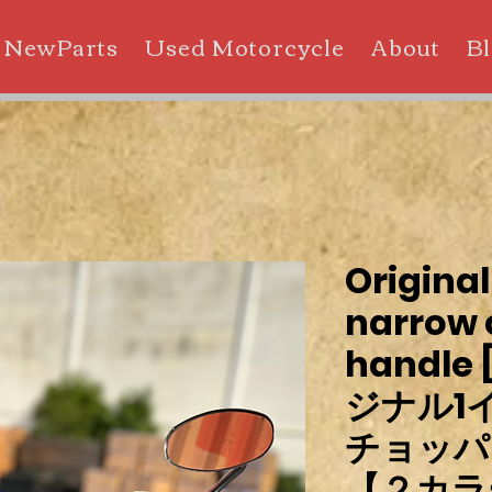
NewParts
Used Motorcycle
About
B
Original 
narrow 
handle 
ジナル1
チョッパ
【２カラ