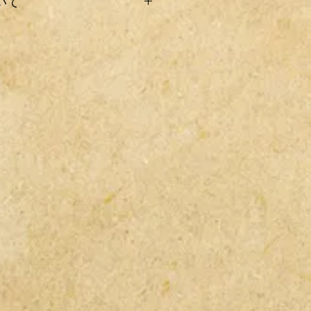
いて
れや変更点など記載および撮影され
ある場合がありますので、その辺り
下さい。
て着払いとなります。
ったけど取り付け出来ない・間違っ
配送料金をクリックして下さい。
あってもノークレーム・ノーリター
関しては箱詰めでの発送ですが、そ
ます。
では送料の負担を抑える為、気泡緩
ーツには取付に工夫を要する場合が
）で包んで発送する場合も御座いま
。
どの個別のご質問にはお答えできま
合、気泡緩衝材と比べ梱包サイズが
の為、送料が高くなる可能性がござ
願い致します。
合はご理解の程宜しくお願い致しま
紛失につきましては一切保証致しま
さい。
航空機で運送する場所ではガスタン
用部品は、発送できませんのでご了