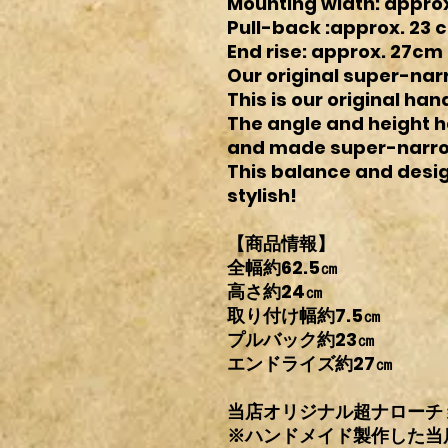
Mounting width: appro
Pull-back :approx. 23 
End rise: approx. 27cm
Our original super-na
This is our original h
The angle and height h
and made super-narrow 
This balance and desig
stylish!
【商品情報】
全幅約62.5㎝
高さ約24㎝
取り付け幅約7.5㎝
プルバック約23㎝
エンドライズ約27㎝
当店オリジナル超ナローチ
※ハンドメイド製作した当