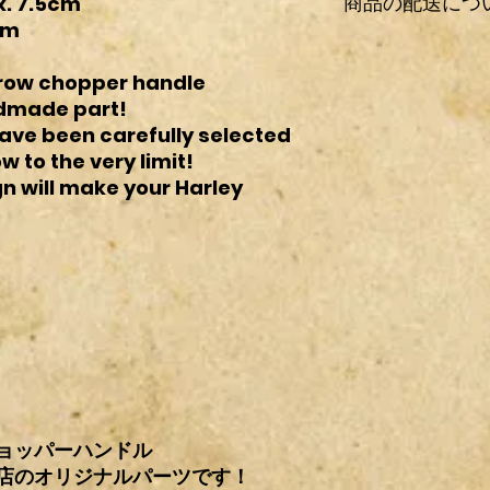
商品の配送につ
x. 7.5cm
送中に多少の傷、汚
ている箇所以外にも
cm
もあらかじめご了承
日本国内の配送は全
恐れ入りますが、買
料金は商品情報欄の
rrow chopper handle
て購入などの理由が
基本、新品パーツに
andmade part!
ンとさせていただき
れ以外での梱包方法
ave been carefully selected
又、日米カスタムパ
衝材（エアキャップ
to the very limit!
ございますので
すのでご了承下さい
n will make your Harley
当社では適合流用な
※
段ボール発送の場
せん。
大きくなります。そ
ご理解の程宜しくお
いますので、その場
す。
※
発送途中での破損
せん。予めご了承下
※
沖縄・北海道など
ク・その他オイル使
承下さい。
ョッパーハンドル
店のオリジナルパーツです！