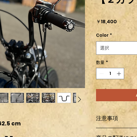
価
￥18,400
格
Color
*
選択
数量
*
注意事項
 62.5 cm
輸入パーツ及びワン