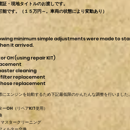
渡証・現地タイトルのお渡しです。
可能です。（１５万円～。車両の状態により変動あり）
lowing minimum simple adjustments were made to sta
en it arrived.
r OH (using repair KIT)
lacement
master cleaning
 filter replacement
 hose replacement
際にエンジンを始動するため下記最低限のかんたんな調整を行いました
ーOH（リペアKIT使用）
換
キマスタークリーニング
フィルター交換