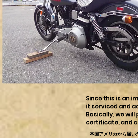
Since this is an 
it serviced and a
Basically, we wil
certificate, and a 
本国アメリカから届い