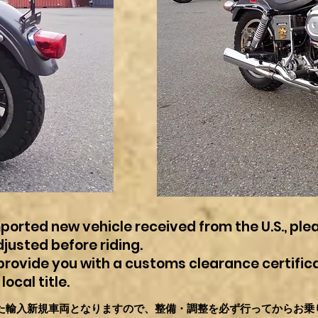
imported new vehicle received from the U.S., ple
djusted before riding.
l provide you with a customs clearance certifica
local title.
た輸入新規車両となりますので、整備・調整を必ず行ってからお乗