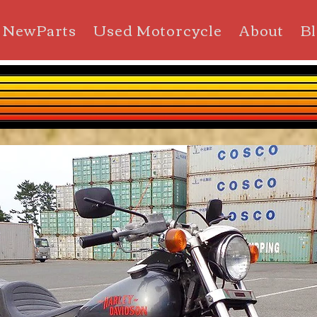
NewParts
Used Motorcycle
About
B