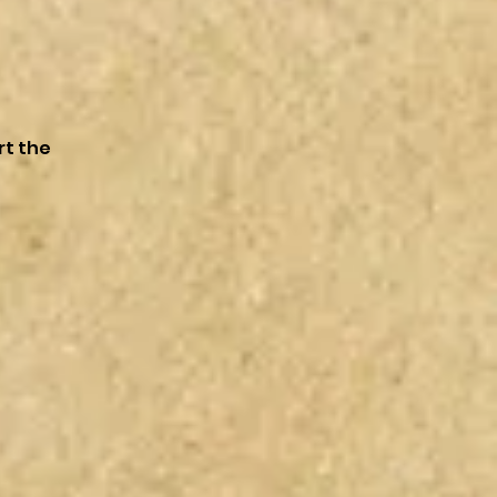
rt the
。