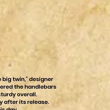
e big twin," designer
owered the handlebars
turdy overall.
after its release.
is day.