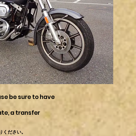
ase be sure to have
te, a transfer
りください。