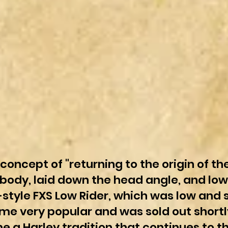
 concept of "returning to the origin of th
e body, laid down the head angle, and l
style FXS Low Rider, which was low and s
e very popular and was sold out shortly 
 a Harley tradition that continues to th