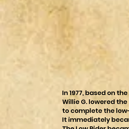
In 1977, based on the
Willie G. lowered th
to complete the low-
It immediately becam
The Low Rider became