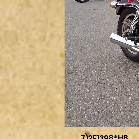
7)2F1398*H8