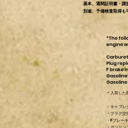
基本、通関証明書・譲
別途、予備検査取得も
*The fol
engine wh
Carbureto
Plug rep
F brake 
Gasoline
Gasoline
＊入荷した
・キャブレタ
・プラグ交
・Fブレー
・ガソリン