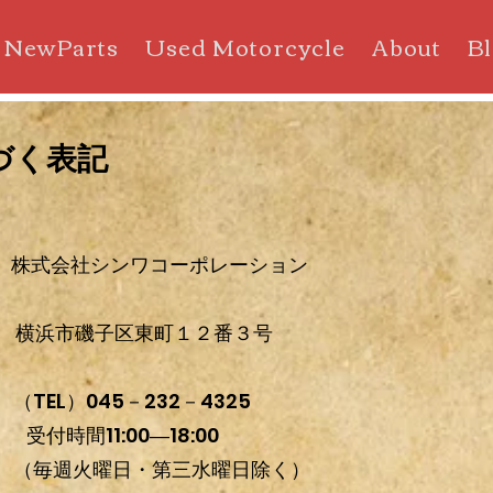
NewParts
Used Motorcycle
About
B
づく表記
式会社シンワコーポレーション
磯子区東町１２番３号
045－232－4325
00―18:00
・第三水曜日除く）