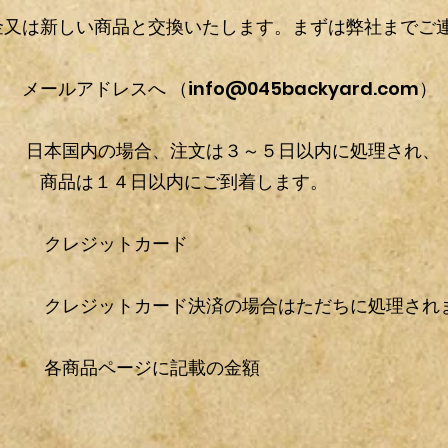
又は新しい商品と交換いたします。まずは弊社までご
ールアドレスへ （
info@045backyard.com
）
国内の場合、注文は３～５日以内に処理され、
以内にご到着します。
 クレジットカード
ットカード決済の場合はただちに処理され
品ページに記載の金額