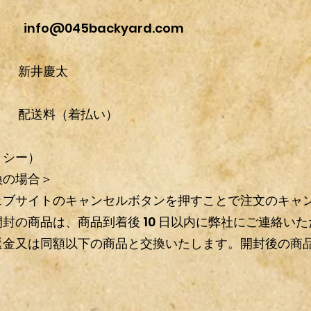
ス
info@045backyard.com
新井慶太
金 配送料（着払い）
リシー）
換の場合＞
ブサイトのキャンセルボタンを押すことで注文のキャ
の商品は、商品到着後 10 日以内に弊社にご連絡い
金又は同額以下の商品と交換いたします。開封後の商
。
＞