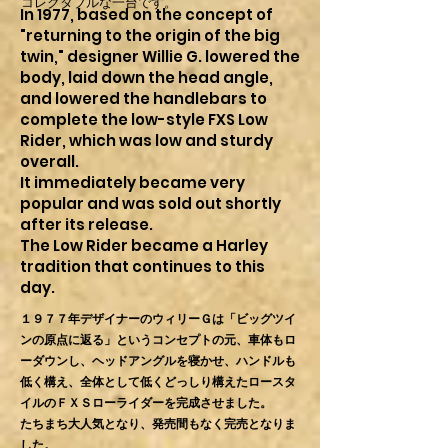
コレクタブルな一台です。
In 1977, based on the concept of
"returning to the origin of the big
twin," designer Willie G. lowered the
body, laid down the head angle,
and lowered the handlebars to
complete the low-style FXS Low
Rider, which was low and sturdy
overall.
It immediately became very
popular and was sold out shortly
after its release.
The Low Rider became a Harley
tradition that continues to this
day.
１９７７年デザイナーのウィリーＧは「ビッグツイ
ンの原点に返る」というコンセプトの元、車体もロ
ーダウンし、ヘッドアングルを寝かせ、ハンドルも
低く構え、全体として低くどっしり構えたロースタ
イルのＦＸＳローライダーを完成させました。
たちまち大人気となり、発売間もなく完売となりま
した。