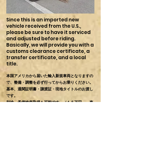
Since this is an imported new
vehicle received from the U.S.,
please be sure to have it serviced
and adjusted before riding.
Basically, we will provide you with a
customs clearance certificate, a
transfer certificate, and a local
title.
本国アメリカから届いた輸入新規車両となりますの
で、整備・調整を必ず行ってからお乗りください。
基本、通関証明書・譲渡証・現地タイトルのお渡し
です。
別途、予備検査取得も可能です。（１５万円～。車
両の状態により変動あり）
*The following minimum simple
adjustments were made to start the
engine when it arrived.