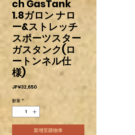
ch GasTank
1.8ガロン ナロ
ー&ストレッチ
スポーツスター
ガスタンク(ロ
ートンネル仕
様)
價
JP¥32,650
格
數量
*
新增至購物車