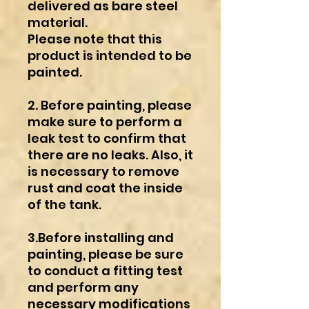
delivered as bare steel
material.
Please note that this
product is intended to be
painted.
2. Before painting, please
make sure to perform a
leak test to confirm that
there are no leaks. Also, it
is necessary to remove
rust and coat the inside
of the tank.
3.Before installing and
painting, please be sure
to conduct a fitting test
and perform any
necessary modifications