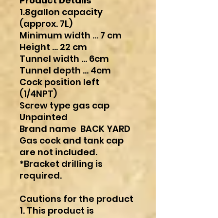
Product Details
1.8gallon capacity
(approx. 7L)
Minimum width ... 7 cm
Height ... 22 cm
Tunnel width ... 6cm
Tunnel depth ... 4cm
Cock position left
(1/4NPT)
Screw type gas cap
Unpainted
Brand name BACK YARD
Gas cock and tank cap
are not included.
*Bracket drilling is
required.
Cautions for the product
1. This product is