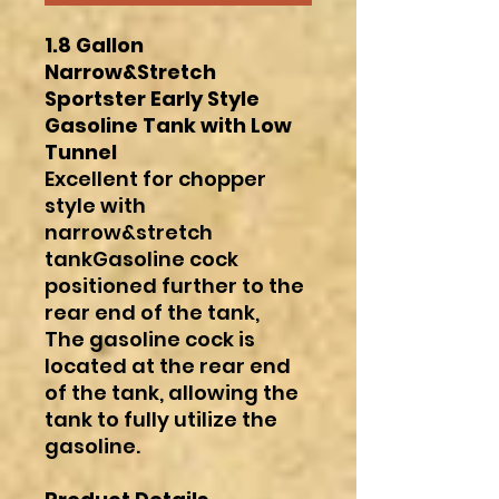
1.8 Gallon
Narrow&Stretch
Sportster Early Style
Gasoline Tank with Low
Tunnel
Excellent for chopper
style with
narrow&stretch
tankGasoline cock
positioned further to the
rear end of the tank,
The gasoline cock is
located at the rear end
of the tank, allowing the
tank to fully utilize the
gasoline.