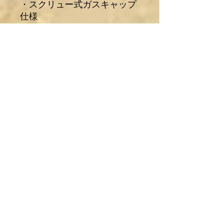
・スクリュー式ガスキャップ
仕様
・未塗装品
・【ブランド名】BACK
YARD
※ガソリンコック・タンクキ
ャップは付属しません。
※ブラケットの穴あけ加工が
必要です。
□お好みのカラーペイントに
して下さい□
【商品に対する注意事項】
1.当商品はスチール素材の素
地の状態でお渡ししておりま
す。商品の特性上、錆が発生
してある場合が御座いますが
塗装が前提の商品ですので予