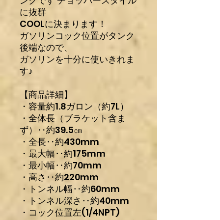
ンクです チョッパースタイル
に抜群
COOLに決まります！
ガソリンコック位置がタンク
後端なので、
ガソリンを十分に使いきれま
す♪
【商品詳細】
・容量約1.8ガロン（約7L）
・全体長（ブラケット含ま
ず）‥約39.5㎝
・全長‥約430mm
・最大幅‥約175mm
・最小幅‥約70mm
・高さ‥約220mm
・トンネル幅‥約60mm
・トンネル深さ‥約40mm
・コック位置左(1/4NPT)