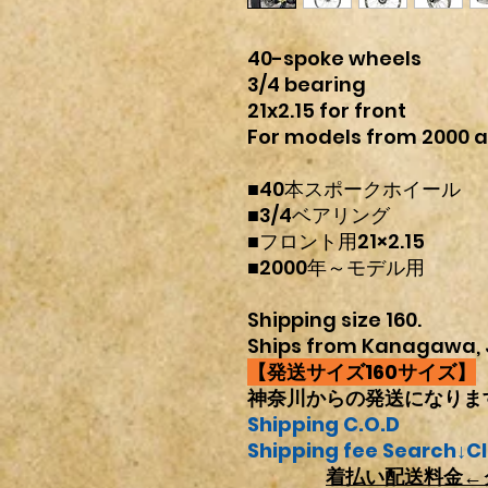
40-spoke wheels
3/4 bearing
21x2.15 for front
For models from 2000 
■40本スポークホイール
■3/4ベアリング
■フロント用21×2.15
■2000年～モデル用
Shipping size 160.
Ships from Kanagawa, 
【発送サイズ160サイズ】
神奈川からの発送になりま
Shipping C.O.D
Shipping fee Search↓Cl
着払い配送料金←