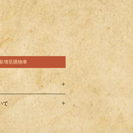
新增至購物車
オフ製作したものなので梱包中や配
いて
れや変更点など記載および撮影され
ある場合がありますので、その辺り
下さい。恐れ入りますが、買ったけ
て着払いとなります。
・間違って購入などの理由があって
配送料金をクリックして下さい。
ーリターンとさせていただきます。
関しては箱詰めでの発送ですが、そ