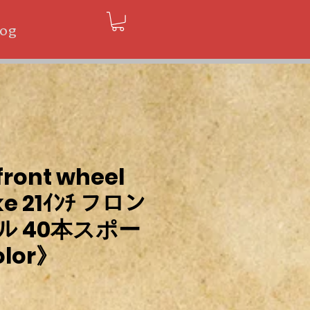
log
front wheel
ke 21ｲﾝﾁ フロン
ル 40本スポー
lor》