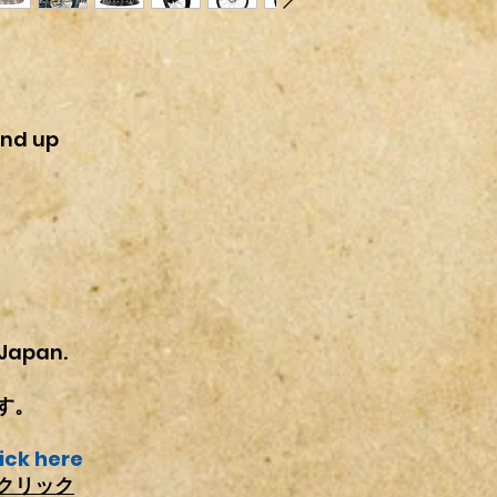
又、日米カスタムパ
れ以外での梱包方法
ございますので
衝材（エアキャップ
当社では適合流用な
すのでご了承下さい
せん。
※
段ボール発送の場
ご理解の程宜しくお
大きくなります。そ
いますので、その場
and up
す。
※
発送途中での破損
せん。予めご了承下
※
沖縄・北海道など
ク・その他オイル使
承下さい。
Japan.
す。
ick here
クリック