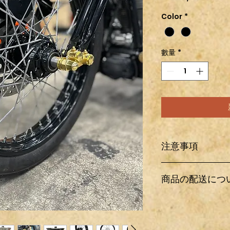
格
Color
*
數量
*
注意事項
輸入パーツ及びワン
商品の配送につ
送中に多少の傷、汚
ている箇所以外にも
もあらかじめご了承
日本国内の配送は全
ど取り付け出来ない
料金は商品情報欄の
もノークレーム・ノ
基本、新品パーツに