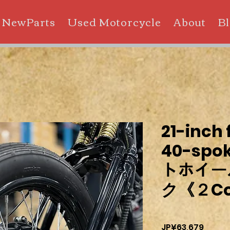
NewParts
Used Motorcycle
About
B
21-inch 
40-spo
トホイー
ク《２Co
價
JP¥63,679