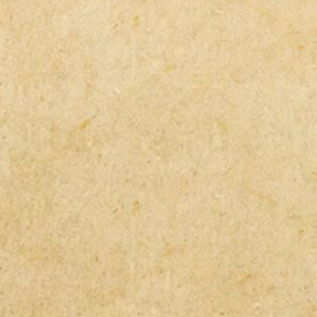
ーツには取付に工夫を要する場合が
では送料の負担を抑える為、気泡緩
）で包んで発送する場合も御座いま
どの個別のご質問にはお答えできま
。
合、気泡緩衝材と比べ梱包サイズが
願い致します。
の為、送料が高くなる可能性がござ
合はご理解の程宜しくお願い致しま
紛失につきましては一切保証致しま
さい。
航空機で運送する場所ではガスタン
用部品は、発送できませんのでご了