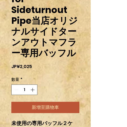
Sideturnout
Pipe当店オリジ
ナルサイドター
ンアウトマフラ
ー専用バッフル
價
JP¥2,025
格
數量
*
新增至購物車
未使用の専用バッフル２ケ