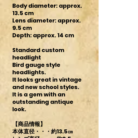
Body diameter: approx.
13.5 cm
Lens diameter: approx.
9.5 cm
Depth: approx. 14 cm
Standard custom
headlight
Bird gauge style
headlights.
It looks great in vintage
and new school styles.
It is a gem with an
outstanding antique
look.
【商品情報】
本体直径・・・約13.5㎝