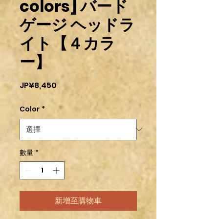
colors] バード
ゲージ ヘッドラ
イト【４カラ
ー】
價
JP¥8,450
格
Color
*
數量
*
新增至購物車