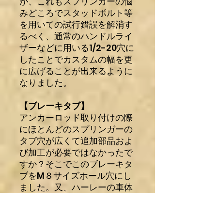
が、これもスプリンガーの悩
みどころでスタッドボルト等
を用いての試行錯誤を解消す
るべく、通常のハンドルライ
ザーなどに用いる1/2-20穴に
したことでカスタムの幅を更
に広げることが出来るように
なりました。
【ブレーキタブ】
アンカーロッド取り付けの際
にほとんどのスプリンガーの
タブ穴が広くて追加部品およ
び加工が必要ではなかったで
すか？そこでこのブレーキタ
ブをM８サイズホール穴にし
ました。又、ハーレーの車体
加重は比較的プライマリー側
に重き重心がかかっているた