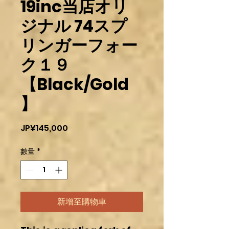
19inc当店オリ
ジナル 74スプ
リンガーフォー
ク１９
【Black/Gold
】
價
JP¥145,000
格
數量
*
新增至購物車