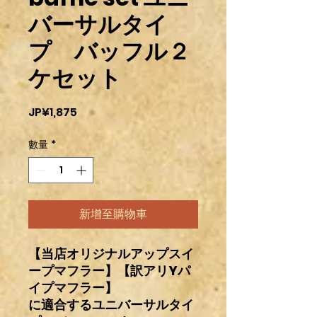
バーサルタイ
プ バッフル２
ケセット
價
JP¥1,875
格
數量
*
新增至購物車
【当店オリジナルアップスイ
ープマフラー】【訳アリYパ
イプマフラー】
に適合するユニバーサルタイ