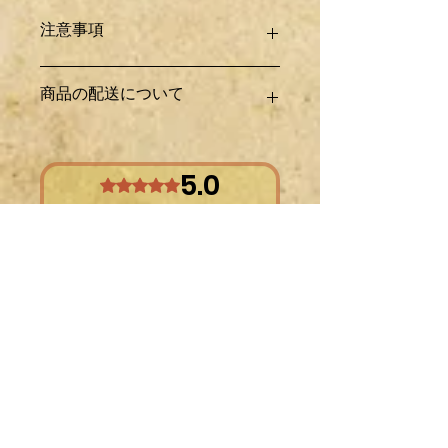
注意事項
輸入パーツ及びワンオフ製作したもの
商品の配送について
なので梱包中や配送中に多少の傷、汚
れや変更点など記載および撮影されて
いる箇所以外にもある場合があります
日本国内の配送は全て着払いとなりま
ので、その辺りもあらかじめご了承下
す。
5.0
さい。
料金は商品情報欄の配送料金をクリッ
評等為 5（最高為 5 顆星）。
恐れ入りますが、買ったけど取り付け
クして下さい。
出来ない・間違って購入などの理由が
基本、新品パーツに関しては箱詰めで
あってもノークレーム・ノーリターン
の発送ですが、それ以外での梱包方法
留下評價
とさせていただきます。
では送料の負担を抑える為、気泡緩衝
又、日米カスタムパーツには取付に工
材（エアキャップ）で包んで発送する
夫を要する場合がございますので
場合も御座いますのでご了承下さい。
当社では適合流用などの個別のご質問
※
段ボール発送の場合、気泡緩衝材と
所有星等, 最相關
にはお答えできません。
比べ梱包サイズが大きくなります。そ
ご理解の程宜しくお願い致します。
の為、送料が高くなる可能性がござい
1 則評論
ますので、その場合はご理解の程宜し
くお願い致します。
匿
•
2025年7月01日
※
発送途中での破損紛失につきまして
名