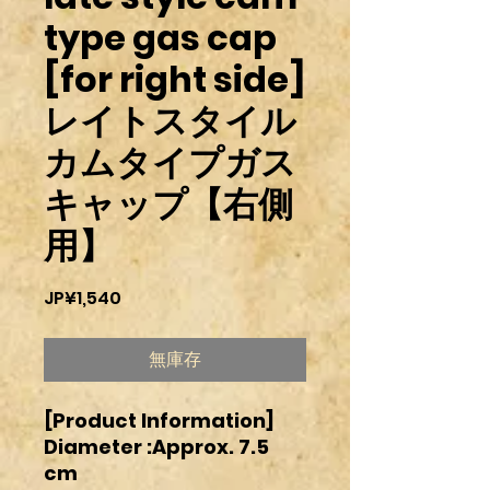
type gas cap
[for right side]
レイトスタイル
カムタイプガス
キャップ【右側
用】
價
JP¥1,540
格
無庫存
[Product Information]
Diameter :Approx. 7.5
cm