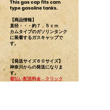
This gas cap fits cam
type gasoline tanks.
【商品情報】
直径・・・約７．５ｃｍ
カムタイプのガソリンタンク
に装着するガスキャップで
す。
【発送サイズ６０サイズ】
神奈川からの発送になりま
す。
着払い配送料金←クリック
注意事項
輸入パーツ及びワンオフ製作したもの
商品の配送について