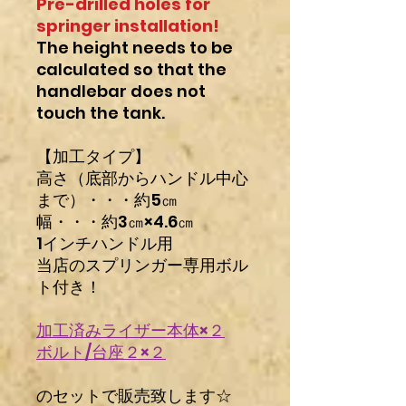
Pre-drilled holes for
springer installation!
The height needs to be
calculated so that the
handlebar does not
touch the tank.
【加工タイプ】
高さ（底部からハンドル中心
まで）・・・約5㎝
幅・・・約3㎝×4.6㎝
1インチハンドル用
当店のスプリンガー専用ボル
ト付き！
加工済みライザー本体×２
ボルト/台座２×２
のセットで販売致します☆