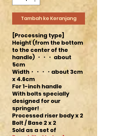
Tambah ke Keranjang
[Processing type]
Height (from the bottom
to the center of the
handle) ・・・ about
5cm
Width・・・・about 3cm
x 4.6cm
For 1-inch handle
With bolts specially
designed for our
springer!
Processed riser body x 2
Bolt / Base 2 x 2
Sold as a set of