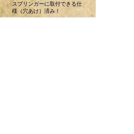
スプリンガーに取付できる仕
様（穴あけ）済み！
タンクにハンドルが当たらな
いように高さの計算が必要で
す。
【発送サイズ６０サイズ】
神奈川からの発送になりま
す。
着払い配送料金←
クリック
商品の配送について
日本国内の配送は全て着払いとなりま
注意事項
す。
料金は商品情報欄の配送料金をクリッ