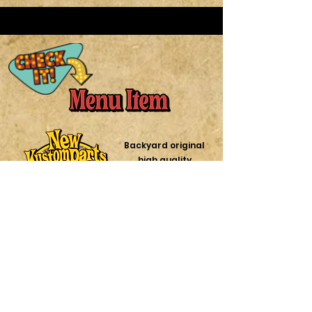
Custom Dynamics LED
Original 74 Springer Fork
for '79~'99 16-inch black
Y pipe 【2color】Yパイプ
2-1/4" big radius drag
Bates style headlights [4
Bird gauge
Original 1" ultra-narrow
Mini speedometer with
Original fender strut bar
STOP plate mini tail lamp
Tail Lamp [Color: Black ]
19inc 74スプリンガーフォ
rimmed wheel, 40-spoke,
ショートマフラー【２種
pipe 2-1/4" ビッグラディ
colors] ベーツタイプ ヘ
MadBlackBody headlights
chopper handle [2 colors]
indicator [2color] ミニス
set, curved type オリジナ
[Color: Black] STOPプレー
カスタムダイナミクス
ーク１９
16ｲﾝﾁ ブラックリムリア
類カラー】
ウスドラッグパイプ
ッドライト【４カラー】
[2 lens colors] バードゲー
オリジナル1インチ超ナロ
ピードメーター インジケ
ル フェンダーストラット
トミニテールランプ
LEDテールランプ
【Black/Chorome】
ホイール 40ｽﾎﾟｰｸ
ジブラックボディヘッド
ーチョッパーハンドル
ーター付き 【２カラー】
バー セット カーブタイプ
【Color：ﾌﾞﾗｯｸ】
Harga
Harga
Harga
JP¥17.380
JP¥58.700
JP¥6.850
Backyard original
【Color：ﾌﾞﾗｯｸ】
ライト【２レンズカラ
【２カラー】
【２カラー】
Harga
Harga
Harga
Harga
JP¥139.000
JP¥64.070
JP¥6.890
JP¥4.860
high quality
ー】
Harga
Harga
Harga
JP¥4.235
JP¥18.400
JP¥32.800
Tambah ke
Tambah ke
Tambah ke
parts
Harga
JP¥8.450
Tambah ke
Tambah ke
Tambah ke
Tambah ke
Keranjang
Keranjang
Keranjang
& After Market
Tambah ke
Tambah ke
Tambah ke
Keranjang
Keranjang
Keranjang
Keranjang
parts
Tambah ke
Keranjang
Keranjang
Keranjang
バックヤードオリジナルの
高品質なパーツと
Keranjang
アフターマーケット
パーツ