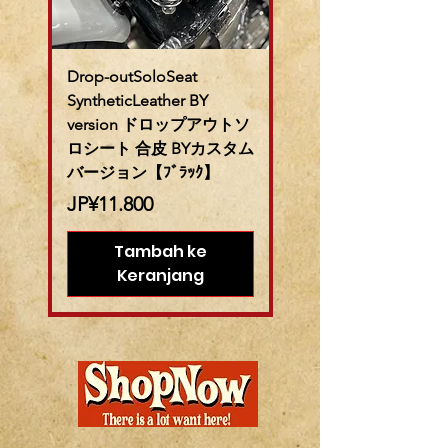
Drop-outSoloSeat
SyntheticLeather BY
version ドロップアウトソ
ロシート 合皮 BYカスタム
バージョン【ﾌﾞﾗｯｸ】
Harga
JP¥11.800
Tambah ke
Keranjang