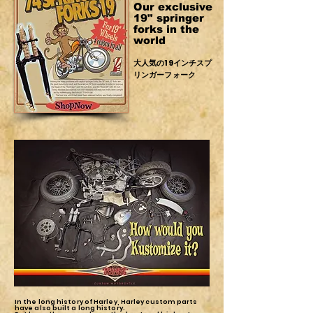
Our exclusive
19" springer
fork
​s
in the
world
大人気の19インチスプ
リンガーフォーク
In the long history of Harley, Harley custom parts
have also built a long history.