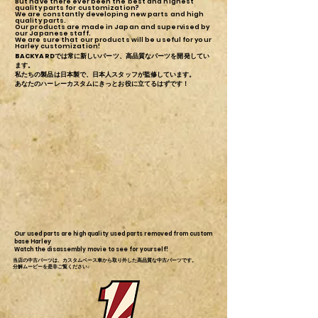
But have there ever been the best and highest
quality parts for customization?
We are constantly developing new parts and high
quality parts.
Our products are made in Japan and supervised by
our Japanese staff.
We are sure that our products will be useful for your
Harley customization!
BACKYARDでは常に新しいパーツ、高品質なパーツを開発してい
ます。
私たちの製品は日本製で、日本人スタッフが監修しています。
あなたのハーレーカスタムにきっとお役に立てるはずです！
Our used parts are high quality used parts removed from custom
base Harley
Watch the disassembly movie to see for yourself!
当店の中古パーツは、カスタムベース車から取り外した高品質な中古パーツです。
分解ムービーを是非ご覧ください♪