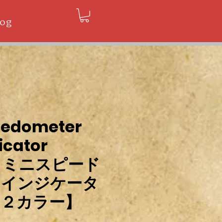
log
eedometer
icator
or] ミニスピード
 インジケータ
【２カラー】