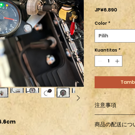
Harga
JP¥6.890
Color
*
Pilih
Kuantitas
*
Tamb
注意事項
輸入パーツ及びワン
 6.6cm
商品の配送につ
送中に多少の傷、汚
ている箇所以外にも