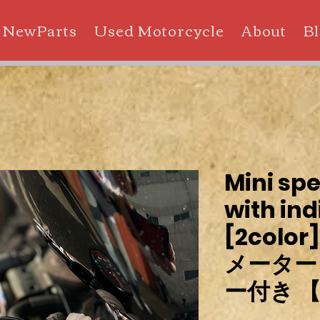
NewParts
Used Motorcycle
About
B
Mini sp
with ind
[2col
メーター
ー付き 