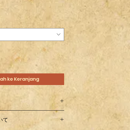
ah ke Keranjang
オフ製作したものなので梱包中や配
いて
れや変更点など記載および撮影され
ある場合がありますので、その辺り