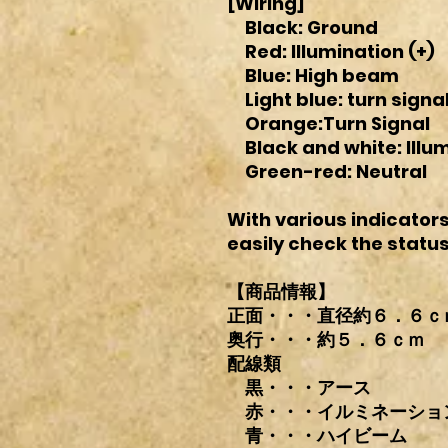
[Wiring]
Black: Ground
Red: Illumination (+)
Blue: High beam
Light blue: turn signa
Orange:Turn Signal
Black and white: Illum
Green-red: Neutral
With various indicators
easily check the status
【商品情報】
正面・・・直径約６．６ｃ
奥行・・・約５．６ｃｍ
配線類
黒・・・アース
赤・・・イルミネーショ
青・・・ハイビーム