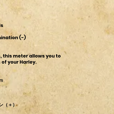
もあらかじめご了承
日本国内の配送は全
恐れ入りますが、買
料金は商品情報欄の
て購入などの理由が
基本、新品パーツに
ンとさせていただき
れ以外での梱包方法
又、日米カスタムパ
衝材（エアキャップ
ls
ございますので
すのでご了承下さい
当社では適合流用な
※
段ボール発送の場
ination (-)
せん。
大きくなります。そ
ご理解の程宜しくお
いますので、その場
す。
※
発送途中での破損
, this meter allows you to
せん。予めご了承下
 of your Harley.
※
沖縄・北海道など
ク・その他オイル使
ｍ
承下さい。
ン（＋）