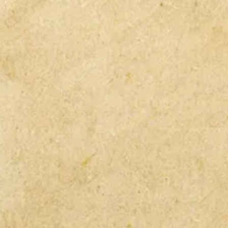
下さい。
て着払いとなります。
ったけど取り付け出来ない・間違っ
配送料金をクリックして下さい。
あってもノークレーム・ノーリター
関しては箱詰めでの発送ですが、そ
ます。
では送料の負担を抑える為、気泡緩
ーツには取付に工夫を要する場合が
）で包んで発送する場合も御座いま
。
どの個別のご質問にはお答えできま
合、気泡緩衝材と比べ梱包サイズが
の為、送料が高くなる可能性がござ
願い致します。
合はご理解の程宜しくお願い致しま
紛失につきましては一切保証致しま
さい。
航空機で運送する場所ではガスタン
用部品は、発送できませんのでご了