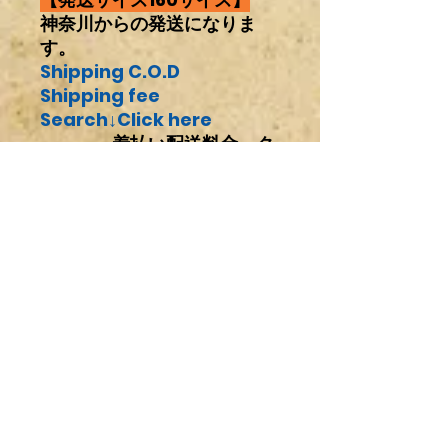
神奈川からの発送になりま
す。
Shipping C.O.D
Shipping fee
Search↓Click here
着払い配送料金←
ク
リック
注意事項
輸入パーツ及びワンオフ製作したもの
商品の配送について
なので梱包中や配送中に多少の傷、汚
れや変更点など記載および撮影されて
いる箇所以外にもある場合があります
日本国内の配送は全て着払いとなりま
ので、その辺りもあらかじめご了承下
す。
さい。恐れ入りますが、買ったけど取
料金は商品情報欄の配送料金をクリッ
Belum ada Ulasan