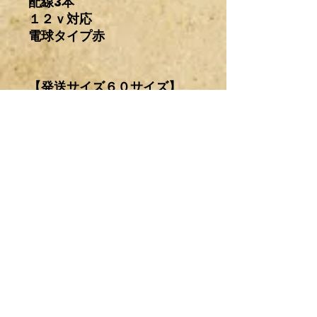
配線3本
１２ｖ対応
電球タイプ赤
【発送サイズ６０サイズ】
神奈川からの発送になりま
す。
着払い配送料金←
クリック
注意事項
輸入パーツ及びワンオフ製作したもの
商品の配送について
なので梱包中や配送中に多少の傷、汚
れや変更点など記載および撮影されて
いる箇所以外にもある場合があります
日本国内の配送は全て着払いとなりま
ので、その辺りもあらかじめご了承下
す。
さい。
料金は商品情報欄の配送料金をクリッ
Belum ada Ulasan
恐れ入りますが、買ったけど取り付け
クして下さい。