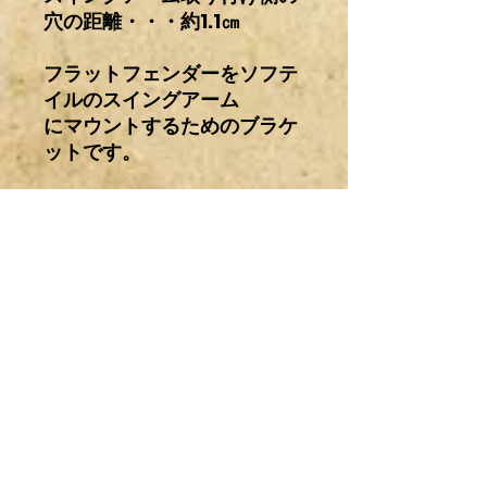
穴の距離・・・約1.1㎝
フラットフェンダーをソフテ
イルのスイングアーム
にマウントするためのブラケ
ットです。
【発送サイズ６０サイズ】
神奈川からの発送になりま
す。
着払い配送料金←クリック
注意事項
輸入パーツ及びワンオフ製作したもの
商品の配送について
なので梱包中や配送中に多少の傷、汚
れや変更点など記載および撮影されて
いる箇所以外にもある場合があります
日本国内の配送は全て着払いとなりま