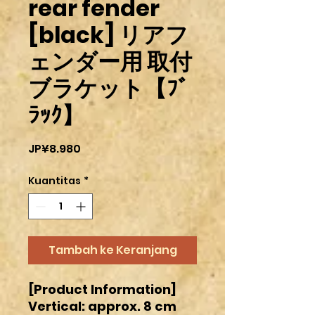
rear fender
[black] リアフ
ェンダー用 取付
ブラケット【ﾌﾞ
ﾗｯｸ】
Harga
JP¥8.980
Kuantitas
*
Tambah ke Keranjang
[Product Information]
Vertical: approx. 8 cm