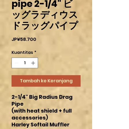
pipe 2-1/4" ビ
ッグラディウス
ドラッグパイプ
Harga
JP¥58.700
Kuantitas
*
Tambah ke Keranjang
2-1/4" Big Radius Drag
Pipe
(with heat shield + full
accessories)
Harley Softail Muffler