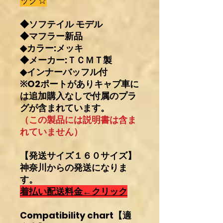
ック☆
◆ソフテイル モデル
◆マフラー新品
◆カラー:メッキ
◆メーカー:ＴＣＭＴ製
◆インナーバッフル付
※O2ポートがありキャブ車に
は追加購入なしで付属のプラ
グが含まれています。
（この製品には説明書は含ま
れていません）
【発送サイズ１６０サイズ】
神奈川からの発送になりま
す。
着払い配送料金←クリック
Compatibility chart【適