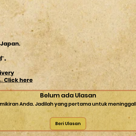
て購入などの理由が
基本、新品パーツに
ンとさせていただき
れ以外での梱包方法
又、日米カスタムパ
衝材（エアキャップ
ございますので
すのでご了承下さい
当社では適合流用な
※
段ボール発送の場
せん。
大きくなります。そ
ご理解の程宜しくお
いますので、その場
 Japan.
す。
※
発送途中での破損
す。
せん。予めご了承下
ivery
※
沖縄・北海道など
ick here
ク・その他オイル使
承下さい。
Belum ada Ulasan
mikiran Anda. Jadilah yang pertama untuk meninggal
Beri Ulasan