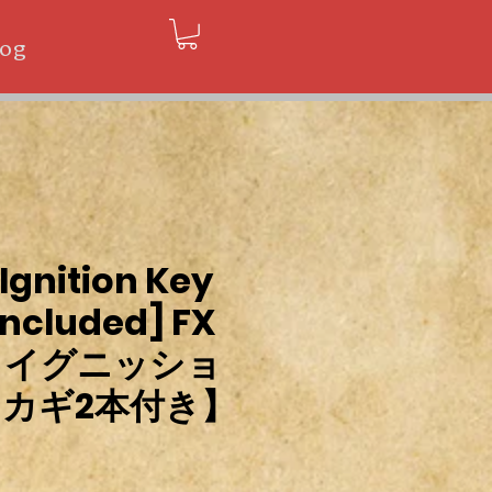
log
 Ignition Key
included] FX
 イグニッショ
【カギ2本付き】