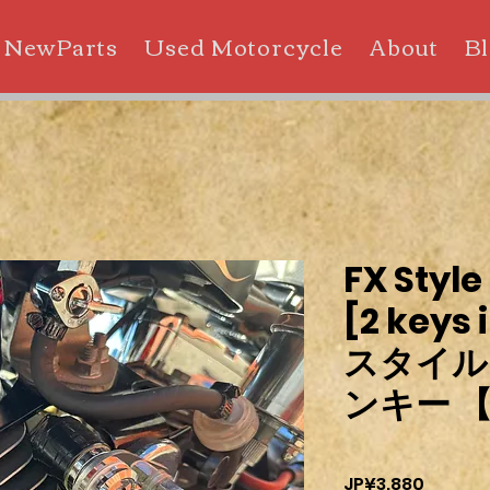
NewParts
Used Motorcycle
About
B
FX Style
[2 keys 
スタイル
ンキー 
Harga
JP¥3.880