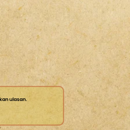
あってもノークレーム・ノーリター
関しては箱詰めでの発送ですが、そ
ます。
では送料の負担を抑える為、気泡緩
ーツには取付に工夫を要する場合が
）で包んで発送する場合も御座いま
。
どの個別のご質問にはお答えできま
合、気泡緩衝材と比べ梱包サイズが
の為、送料が高くなる可能性がござ
願い致します。
合はご理解の程宜しくお願い致しま
紛失につきましては一切保証致しま
さい。
航空機で運送する場所ではガスタン
用部品は、発送できませんのでご了
kan ulasan.