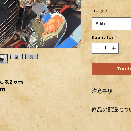
サイズ
*
Pilih
Kuantitas
*
Tamb
. 3.2 cm
cm
注意事項
輸入パーツ及びワン
商品の配送につ
送中に多少の傷、汚
ている箇所以外にも
もあらかじめご了承
日本国内の配送は全
恐れ入りますが、買
料金は商品情報欄の