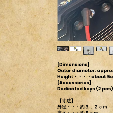
[Dimensions]
Outer diameter: approx
Height・・・・about 5
[Accessories]
Dedicated keys (2 pcs)
【寸法】
外径・・・約３．２ｃｍ
高さ・・・約５ｃｍ