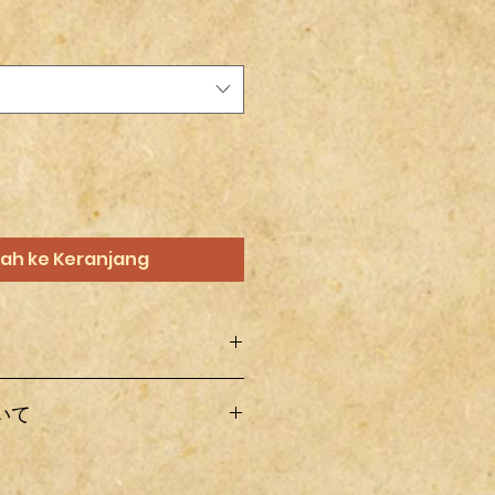
ah ke Keranjang
オフ製作したものなので梱包中や配
いて
れや変更点など記載および撮影され
ある場合がありますので、その辺り
下さい。
て着払いとなります。
ったけど取り付け出来ない・間違っ
配送料金をクリックして下さい。