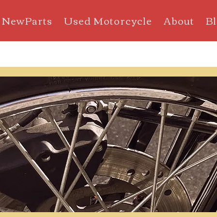
NewParts
Used Motorcycle
About
B