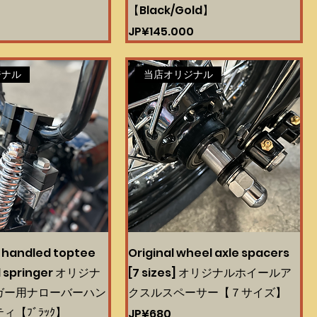
【Black/Gold】
0
Harga
JP¥145.000
ジナル
当店オリジナル
 handled toptee
Original wheel axle spacers
al springer オリジナ
[7 sizes] オリジナルホイールア
ガー用ナローバーハン
クスルスペーサー【７サイズ】
ィ【ﾌﾞﾗｯｸ】
Harga
JP¥680