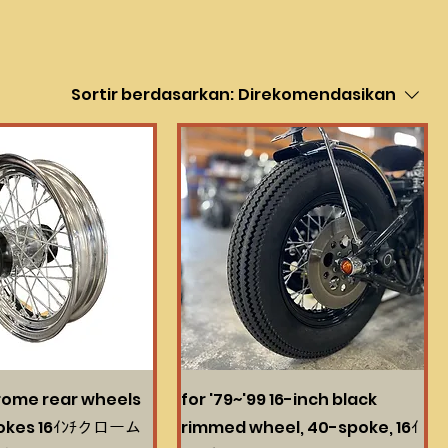
Sortir berdasarkan:
Direkomendasikan
rome rear wheels
for '79~'99 16-inch black
pokes 16ｲﾝﾁクローム
rimmed wheel, 40-spoke, 16ｲ