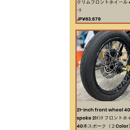
クリムフロントホイール 4
ｰｸ
Harga
JP¥63.679
21-inch front wheel 4
spoke 21ｲﾝﾁ フロント
40本スポーク《２Color