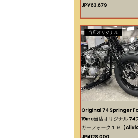
Harga
JP¥63.679
当店オリジナル
Original 74 Springer F
19inc当店オリジナル 7
ガーフォーク１９【AllBl
Harga
JP¥128.000