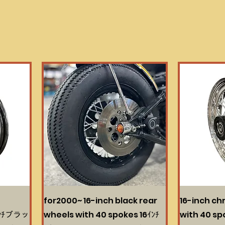
t
for2000~ 16-inch black rear
16-inch ch
6ｲﾝﾁブラッ
wheels with 40 spokes 16ｲﾝﾁ
with 40 s