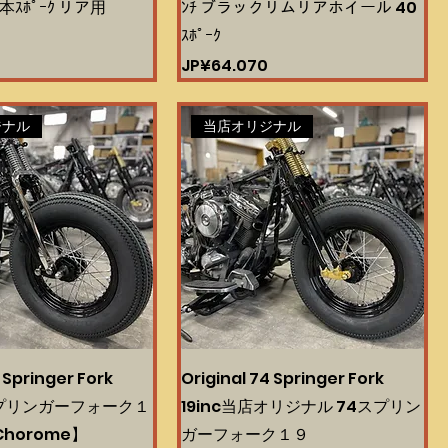
本ｽﾎﾟｰｸ リア用
ﾝﾁ ブラックリムリアホイール 40
ｽﾎﾟｰｸ
Harga
JP¥64.070
ジナル
当店オリジナル
 Springer Fork
Original 74 Springer Fork
4スプリンガーフォーク１
19inc当店オリジナル 74スプリン
Chorome】
ガーフォーク１９