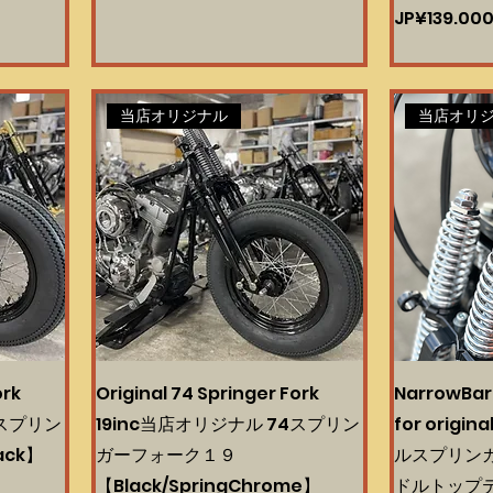
Harga
JP¥139.00
当店オリジナル
当店オリ
ork
Original 74 Springer Fork
NarrowBar
4スプリン
19inc当店オリジナル 74スプリン
for origin
ack】
ガーフォーク１９
ルスプリン
【Black/SpringChrome】
ドルトップテ