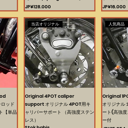
Harga
Harga
JP¥128.000
JP¥16.000
当店オリジナル
人気商品
Rod
Original 4POT caliper
Original 1
カーロッド
support オリジナル 4POT用キ
オリジナル
ト【単品
ャリパーサポート （高強度ステン
ート(高強度
レス）
ー付
Stok habis