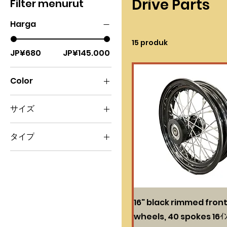
Drive Parts
Filter menurut
Harga
15 produk
JP¥680
JP¥145.000
Color
サイズ
11mm
タイプ
15mm
カラー付き
21.9mm
フルセット
26.9mm
単体
2mm
7.5mm
16" black rimmed fron
wheels, 40 spokes 1
9mm