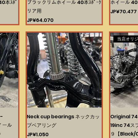
0本ｽﾎﾟ
ブラックリムホイール 40本ｽﾎﾟｰｸ
ホイール 40
リア用
Harga
JP¥70.477
Harga
JP¥64.070
当店オリ
0-
Neck cup bearings ネックカッ
Original 74
ホイール
プベアリング
19inc 7
》
９【Black/
Harga
JP¥1.050